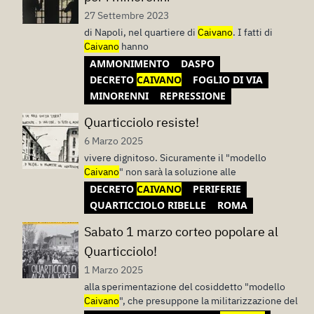
27 Settembre 2023
di Napoli, nel quartiere di
Caivano
. I fatti di
Caivano
hanno
AMMONIMENTO
DASPO
DECRETO
CAIVANO
FOGLIO DI VIA
MINORENNI
REPRESSIONE
Quarticciolo resiste!
6 Marzo 2025
vivere dignitoso. Sicuramente il "modello
Caivano
" non sarà la soluzione alle
DECRETO
CAIVANO
PERIFERIE
QUARTICCIOLO RIBELLE
ROMA
Sabato 1 marzo corteo popolare al
Quarticciolo!
1 Marzo 2025
alla sperimentazione del cosiddetto "modello
Caivano
", che presuppone la militarizzazione del