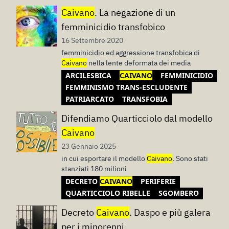
Caivano
. La negazione di un
femminicidio transfobico
16 Settembre 2020
femminicidio ed aggressione transfobica di
Caivano
nella lente deformata dei media
ARCILESBICA
CAIVANO
FEMMINICIDIO
FEMMINISMO TRANS-ESCLUDENTE
PATRIARCATO
TRANSFOBIA
Difendiamo Quarticciolo dal modello
Caivano
23 Gennaio 2025
in cui esportare il modello
Caivano
. Sono stati
stanziati 180 milioni
DECRETO
CAIVANO
PERIFERIE
QUARTICCIOLO RIBELLE
SGOMBERO
Decreto
Caivano
. Daspo e più galera
per i minorenni