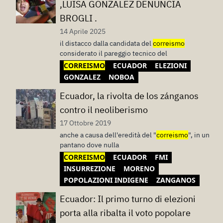
,LUISA GONZALEZ DENUNCIA
BROGLI .
14 Aprile 2025
il distacco dalla candidata del
correismo
considerato il pareggio tecnico del
CORREISMO
ECUADOR
ELEZIONI
GONZALEZ
NOBOA
Ecuador, la rivolta de los zánganos
contro il neoliberismo
17 Ottobre 2019
anche a causa dell'eredità del "
correismo
", in un
pantano dove nulla
CORREISMO
ECUADOR
FMI
INSURREZIONE
MORENO
POPOLAZIONI INDIGENE
ZANGANOS
Ecuador: Il primo turno di elezioni
porta alla ribalta il voto popolare