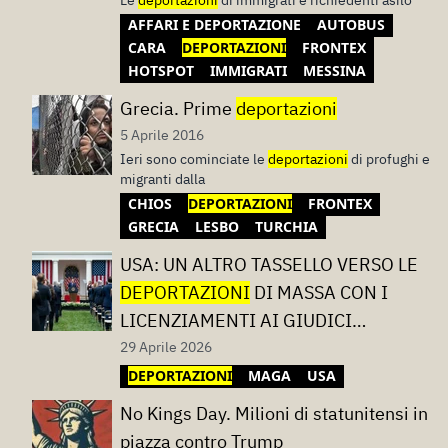
Le
deportazioni
di immigrati e richiedenti asilo
AFFARI E DEPORTAZIONE
AUTOBUS
CARA
DEPORTAZIONI
FRONTEX
HOTSPOT
IMMIGRATI
MESSINA
Grecia. Prime
deportazioni
5 Aprile 2016
Ieri sono cominciate le
deportazioni
di profughi e
migranti dalla
CHIOS
DEPORTAZIONI
FRONTEX
GRECIA
LESBO
TURCHIA
USA: UN ALTRO TASSELLO VERSO LE
DEPORTAZIONI
DI MASSA CON I
LICENZIAMENTI AI GIUDICI
DELL’IMMIGRAZIONE
29 Aprile 2026
DEPORTAZIONI
MAGA
USA
No Kings Day. Milioni di statunitensi in
piazza contro Trump