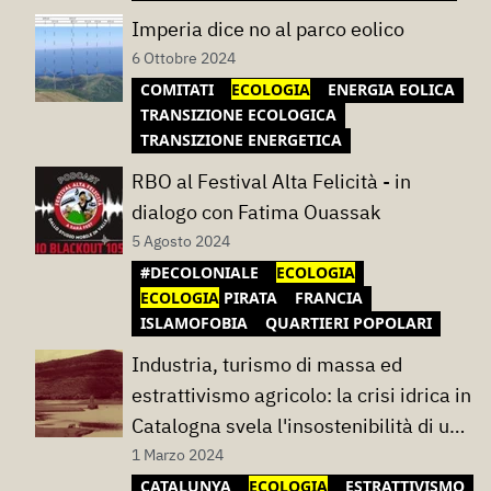
Imperia dice no al parco eolico
6 Ottobre 2024
COMITATI
ECOLOGIA
ENERGIA EOLICA
TRANSIZIONE ECOLOGICA
TRANSIZIONE ENERGETICA
RBO al Festival Alta Felicità - in
dialogo con Fatima Ouassak
5 Agosto 2024
#DECOLONIALE
ECOLOGIA
ECOLOGIA
PIRATA
FRANCIA
ISLAMOFOBIA
QUARTIERI POPOLARI
Industria, turismo di massa ed
estrattivismo agricolo: la crisi idrica in
Catalogna svela l'insostenibilità di un
modello produttivo
1 Marzo 2024
CATALUNYA
ECOLOGIA
ESTRATTIVISMO