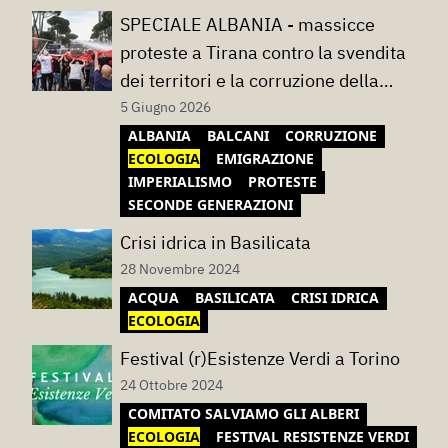
SPECIALE ALBANIA - massicce
proteste a Tirana contro la svendita
dei territori e la corruzione della
classe politica
5 Giugno 2026
ALBANIA
BALCANI
CORRUZIONE
ECOLOGIA
EMIGRAZIONE
IMPERIALISMO
PROTESTE
SECONDE GENERAZIONI
Crisi idrica in Basilicata
28 Novembre 2024
ACQUA
BASILICATA
CRISI IDRICA
ECOLOGIA
Festival (r)Esistenze Verdi a Torino
24 Ottobre 2024
COMITATO SALVIAMO GLI ALBERI
ECOLOGIA
FESTIVAL RESISTENZE VERDI