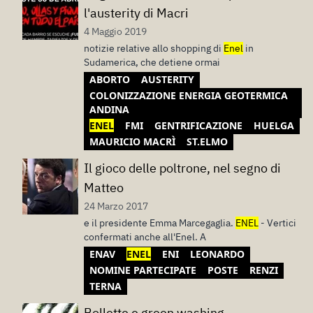
l'austerity di Macri
4 Maggio 2019
notizie relative allo shopping di
Enel
in
Sudamerica, che detiene ormai
ABORTO
AUSTERITY
COLONIZZAZIONE ENERGIA GEOTERMICA
ANDINA
ENEL
FMI
GENTRIFICAZIONE
HUELGA
MAURICIO MACRÌ
ST.ELMO
Il gioco delle poltrone, nel segno di
Matteo
24 Marzo 2017
e il presidente Emma Marcegaglia.
ENEL
- Vertici
confermati anche all'Enel. A
ENAV
ENEL
ENI
LEONARDO
NOMINE PARTECIPATE
POSTE
RENZI
TERNA
Bollette e green washing