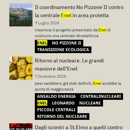
Il coordinamento No Pizzone II contro
la centrale
Enel
in area protetta
9 Luglio 2024
inserisce il progetto presentato da
Enel
di
costruire una centrale idroelettrica
ENEL
NO PIZZONE II
TRANSIZIONE ECOLOGICA
Ritorno al nucleare. Le grandi
manovre dell’Enel
7 Dicembre 2024
pesi sarebbero già stati definiti:
Enel
avrebbe la
quota di maggioranza
ANSALDO ENERGIA
CENTRALINUCLEARI
ENEL
LEONARDO
NUCLEARE
PICCOLE CENTRALI
RITORNO DEL NUCLEARE
Dagli scontri a St.Elmo a quelli contro