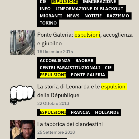
CIE
ESPULSIONI
IMMIGRAZIONE
INFO
LINFORMAZIONE-DI-BLACKOUT
MIGRANTI
NEWS
NOTIZIE
RAZZISMO
TORINO
Ponte Galeria:
espulsioni
, accoglienza
e giubileo
18 Dicembre 2015
ACCOGLIENZA
BAOBAB
CENTRI PARAISTITUZIONALI
CIE
ESPULSIONI
PONTE GALERIA
La storia di Leonarda e le
espulsioni
della République
22 Ottobre 2013
ESPULSIONI
FRANCIA
HOLLANDE
La fabbrica dei clandestini
25 Settembre 2018