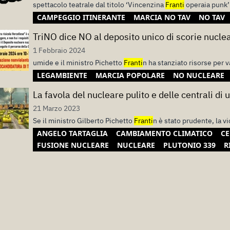
spettacolo teatrale dal titolo ‘Vincenzina
Franti
operaia punk’
CAMPEGGIO ITINERANTE
MARCIA NO TAV
NO TAV
TriNO dice NO al deposito unico di scorie nuclea
1 Febbraio 2024
umide e il ministro Pichetto
Franti
n ha stanziato risorse per v
LEGAMBIENTE
MARCIA POPOLARE
NO NUCLEARE
La favola del nucleare pulito e delle centrali di
21 Marzo 2023
Se il ministro Gilberto Pichetto
Franti
n è stato prudente, la v
ANGELO TARTAGLIA
CAMBIAMENTO CLIMATICO
CE
FUSIONE NUCLEARE
NUCLEARE
PLUTONIO 339
R