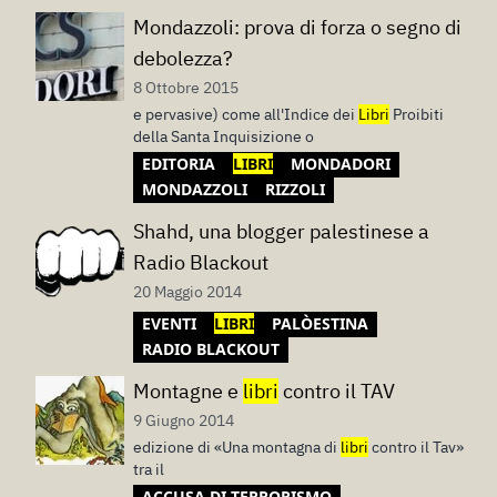
Mondazzoli: prova di forza o segno di
debolezza?
8 Ottobre 2015
e pervasive) come all'Indice dei
Libri
Proibiti
della Santa Inquisizione o
EDITORIA
LIBRI
MONDADORI
MONDAZZOLI
RIZZOLI
Shahd, una blogger palestinese a
Radio Blackout
20 Maggio 2014
EVENTI
LIBRI
PALÒESTINA
RADIO BLACKOUT
Montagne e
libri
contro il TAV
9 Giugno 2014
edizione di «Una montagna di
libri
contro il Tav»
tra il
ACCUSA DI TERRORISMO