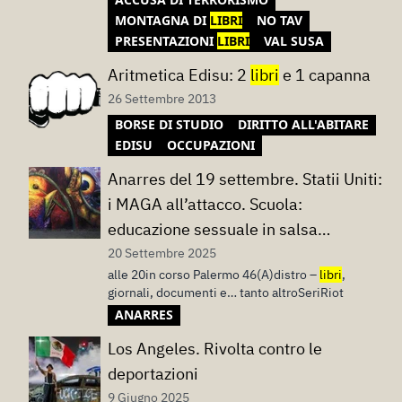
MONTAGNA DI
LIBRI
NO TAV
PRESENTAZIONI
LIBRI
VAL SUSA
Aritmetica Edisu: 2
libri
e 1 capanna
26 Settembre 2013
BORSE DI STUDIO
DIRITTO ALL'ABITARE
EDISU
OCCUPAZIONI
Anarres del 19 settembre. Statii Uniti:
i MAGA all’attacco. Scuola:
educazione sessuale in salsa
familista. La crisi dei droni…
20 Settembre 2025
alle 20in corso Palermo 46(A)distro –
libri
,
giornali, documenti e… tanto altroSeriRiot
ANARRES
Los Angeles. Rivolta contro le
deportazioni
9 Giugno 2025