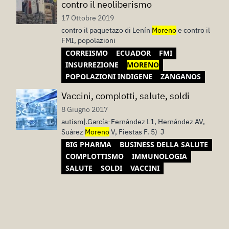
contro il neoliberismo
17 Ottobre 2019
contro il paquetazo di Lenín
Moreno
e contro il
FMI, popolazioni
CORREISMO
ECUADOR
FMI
INSURREZIONE
MORENO
POPOLAZIONI INDIGENE
ZANGANOS
Vaccini, complotti, salute, soldi
8 Giugno 2017
autism].García-Fernández L1, Hernández AV,
Suárez
Moreno
V, Fiestas F. 5) J
BIG PHARMA
BUSINESS DELLA SALUTE
COMPLOTTISMO
IMMUNOLOGIA
SALUTE
SOLDI
VACCINI