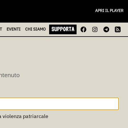
APRI IL PLAYER
SUPPORTA
T
EVENTI
CHI
SIAMO
ontenuto
Francia: nuove alleanze e mobilitazioni contro la violenza patriarcale