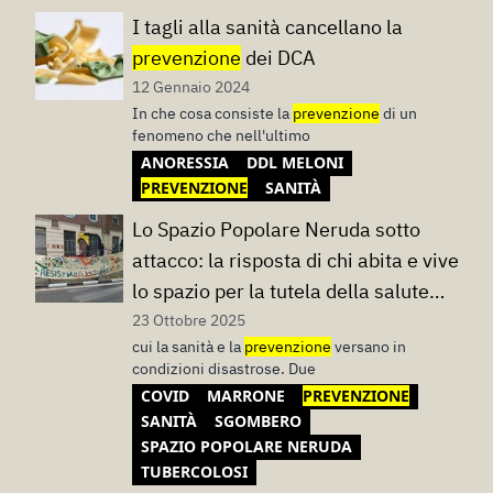
I tagli alla sanità cancellano la
prevenzione
dei DCA
12 Gennaio 2024
In che cosa consiste la
prevenzione
di un
fenomeno che nell'ultimo
ANORESSIA
DDL MELONI
PREVENZIONE
SANITÀ
Lo Spazio Popolare Neruda sotto
attacco: la risposta di chi abita e vive
lo spazio per la tutela della salute
collettiva
23 Ottobre 2025
cui la sanità e la
prevenzione
versano in
condizioni disastrose. Due
COVID
MARRONE
PREVENZIONE
SANITÀ
SGOMBERO
SPAZIO POPOLARE NERUDA
TUBERCOLOSI