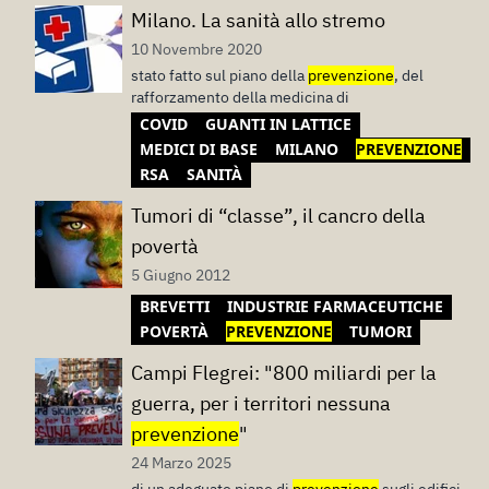
Milano. La sanità allo stremo
10 Novembre 2020
stato fatto sul piano della
prevenzione
, del
rafforzamento della medicina di
COVID
GUANTI IN LATTICE
MEDICI DI BASE
MILANO
PREVENZIONE
RSA
SANITÀ
Tumori di “classe”, il cancro della
povertà
5 Giugno 2012
BREVETTI
INDUSTRIE FARMACEUTICHE
POVERTÀ
PREVENZIONE
TUMORI
Campi Flegrei: "800 miliardi per la
guerra, per i territori nessuna
prevenzione
"
24 Marzo 2025