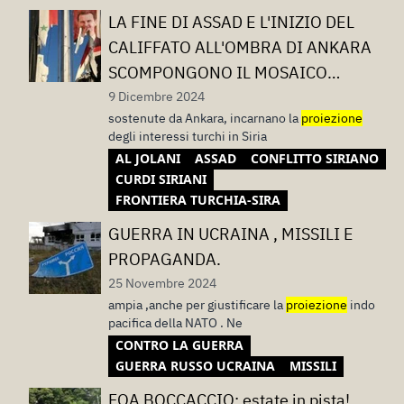
LA FINE DI ASSAD E L'INIZIO DEL
CALIFFATO ALL'OMBRA DI ANKARA
SCOMPONGONO IL MOSAICO
SIRIANO
9 Dicembre 2024
sostenute da Ankara, incarnano la
proiezione
degli interessi turchi in Siria
AL JOLANI
ASSAD
CONFLITTO SIRIANO
CURDI SIRIANI
FRONTIERA TURCHIA-SIRA
GUERRA IN UCRAINA , MISSILI E
PROPAGANDA.
25 Novembre 2024
ampia ,anche per giustificare la
proiezione
indo
pacifica della NATO . Ne
CONTRO LA GUERRA
GUERRA RUSSO UCRAINA
MISSILI
FOA BOCCACCIO: estate in pista!