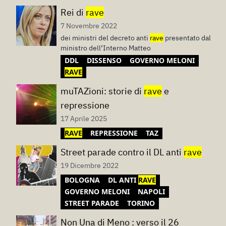
Rei di
rave
7 Novembre 2022
dei ministri del decreto anti
rave
presentato dal
ministro dell’Interno Matteo
DDL
DISSENSO
GOVERNO MELONI
RAVE
muTAZioni: storie di
rave
e
repressione
17 Aprile 2025
RAVE
REPRESSIONE
TAZ
Street parade contro il DL anti
rave
19 Dicembre 2022
BOLOGNA
DL ANTI
RAVE
GOVERNO MELONI
NAPOLI
STREET PARADE
TORINO
Non Una di Meno : verso il 26