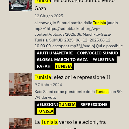
Tunisia
nel convoglio Sumud verso
Gaza
12 Giugno 2025
al convoglio Sumud partito dalla
Tunisia
[audio
mp3="https://radioblackout.org/wp-
content/uploads/2025/06/March-to-Gaza-
Tunisia-SUMUD-2025_06_12_2025.06.12-
10.00.00-escopost.mp3"][/audio] Qui è possibile
AIUTI UMANITARI
CONVOGLIO SUMUD
GLOBAL MARCH TO GAZA
PALESTINA
RAFAH
TUNISIA
Tunisia
: elezioni e repressione II
9 Ottobre 2024
Kais Saied come presidente della
Tunisia
con 90,
7% dei voti.
#ELEZIONI
TUNISIA
REPRESSIONE
TUNISIA
La
Tunisia
verso le elezioni, fra