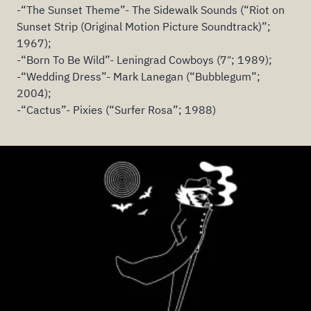
-“The Sunset Theme”- The Sidewalk Sounds (“Riot on
Sunset Strip (Original Motion Picture Soundtrack)”;
1967);
-“Born To Be Wild”- Leningrad Cowboys (7″; 1989);
-“Wedding Dress”- Mark Lanegan (“Bubblegum”;
2004);
-“Cactus”- Pixies (“Surfer Rosa”; 1988)