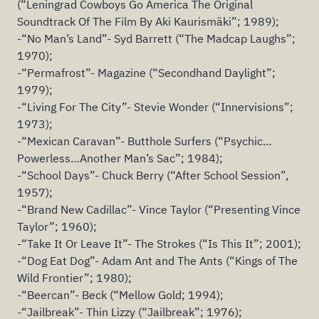
(“Leningrad Cowboys Go America The Original
Soundtrack Of The Film By Aki Kaurismäki”; 1989);
-“No Man’s Land”- Syd Barrett (“The Madcap Laughs”;
1970);
-“Permafrost”- Magazine (“Secondhand Daylight”;
1979);
-“Living For The City”- Stevie Wonder (“Innervisions”;
1973);
-“Mexican Caravan”- Butthole Surfers (“Psychic…
Powerless…Another Man’s Sac”; 1984);
-“School Days”- Chuck Berry (“After School Session”,
1957);
-“Brand New Cadillac”- Vince Taylor (“Presenting Vince
Taylor”; 1960);
-“Take It Or Leave It”- The Strokes (“Is This It”; 2001);
-“Dog Eat Dog”- Adam Ant and The Ants (“Kings of The
Wild Frontier”; 1980);
-“Beercan”- Beck (“Mellow Gold; 1994);
-“Jailbreak”- Thin Lizzy (“Jailbreak”; 1976);