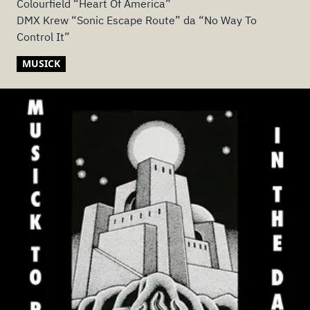
Colourfield “Heart Of America”
DMX Krew “Sonic Escape Route” da “No Way To
Control It”
MUSICK