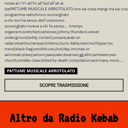
noise al r’n’r all’hc all’lsd all’ah al
barPATTUME MUSICALE ARROTOLATO non sai cosa mangi ma sai cosa cagh
programma radiofonico sconsigliato
a chi non ha senso dell’umorismo
sconsigliato invece a chi fa senso… timmys
organism;wretched;ramones;johnny thunders;velvet
underground;eddy current;unsane;arab on
radar;skiantos;tampax;hitlerss;lucio dalla;melvins;flipper;no
trend;black flag;venditti;neu;holiday inn;man or
astroman;sleep;arturo;pasquale;dwarves;gg allin;antiseen;sex
church;middle class;killed by death compilation;and many more….
PATTUME MUSICALE ARROTOLATO
SCOPRI TRASMISSIONE
Altro da Radio Kebab