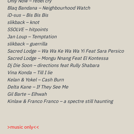
Only Now – rebel cry
Blaq Bandana – Neighbourhood Watch
iD-sus – Bis Bis Bis
slikback – knot
SSOLVE – hitpoints
Jan Loup – Temptation
slikback – guerrilla
Sacred Lodge – Wa Wa Ke Wa Wa Yi Feat Sara Persico
Sacred Lodge – Mongu Nnang Feat El Kontessa
Dj Die Soon – directions feat Rully Shabara
Vina Konda – Till I lie
Kelan & Yokel – Cash Burn
Delta Kane – If They See Me
Gil Barte – Elhwah
Kinlaw & Franco Franco – a spectre still haunting
>music only<<