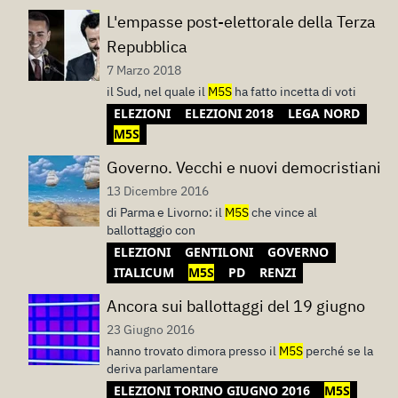
L'empasse post-elettorale della Terza
Repubblica
7 Marzo 2018
il Sud, nel quale il
M5S
ha fatto incetta di voti
ELEZIONI
ELEZIONI 2018
LEGA NORD
M5S
Governo. Vecchi e nuovi democristiani
13 Dicembre 2016
di Parma e Livorno: il
M5S
che vince al
ballottaggio con
ELEZIONI
GENTILONI
GOVERNO
ITALICUM
M5S
PD
RENZI
Ancora sui ballottaggi del 19 giugno
23 Giugno 2016
hanno trovato dimora presso il
M5S
perché se la
deriva parlamentare
ELEZIONI TORINO GIUGNO 2016
M5S