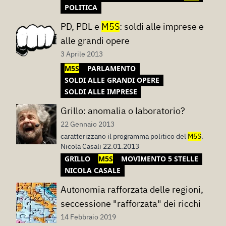
POLITICA
PD, PDL e
M5S
: soldi alle imprese e
alle grandi opere
3 Aprile 2013
M5S
PARLAMENTO
SOLDI ALLE GRANDI OPERE
SOLDI ALLE IMPRESE
Grillo: anomalia o laboratorio?
22 Gennaio 2013
caratterizzano il programma politico del
M5S
.
Nicola Casali 22.01.2013
GRILLO
M5S
MOVIMENTO 5 STELLE
NICOLA CASALE
Autonomia rafforzata delle regioni,
seccessione "rafforzata" dei ricchi
14 Febbraio 2019