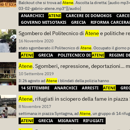
Balckout che si trova ad
Atene
. Ascolta la diretta: [audio m
03-02-gabrio-atene.mp3"][/audio]
ANARCHICI
ATENE
CARCERE DI DOMOKOS
CARCE
GOVERNO MITSOTAKIS
GRECIA
RIFORMA CARCERA
Sgombero del Politecnico di
Atene
e politiche r
16 Novembre 2020
stato sgomberato il Politecnico di
Atene
. Occupato il giorno 
ATENE
GRECIA
POLITECNICO DI
ATENE
REGIME D
Atene
. Sgomberi, repressione, deportazioni… ma
10 Settembre 2019
Il 26 agosto ad
Atene
i blindati della polizia hanno
14 SETTEMBRE
ANARCHICI
ARRESTI
ATENE
GRE
Atene
, rifugiati in sciopero della fame in piaz
8 Novembre 2017
settimana in piazza Syntagma, ad
Atene
, un gruppo di 14 rifug
ATENE
GRECIA
MIGRANTI
RIFUGIATI