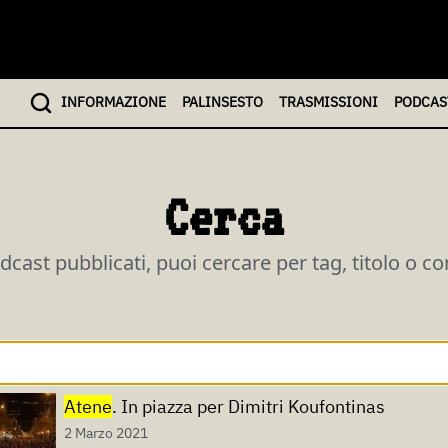
INFO
RMAZIONE
PALINSESTO
TRASMISSIONI
PODCAS
Cerca
odcast pubblicati, puoi cercare per tag, titolo o c
Atene
. In piazza per Dimitri Koufontinas
2 Marzo 2021