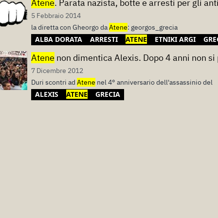
Atene
. Parata nazista, botte e arresti per gli ant
5 Febbraio 2014
la diretta con Gheorgo da
Atene
: georgos_grecia
ALBA DORATA
ARRESTI
ATENE
ETNIKI ARGI
GRE
Atene
non dimentica Alexis. Dopo 4 anni non si 
7 Dicembre 2012
Duri scontri ad
Atene
nel 4° anniversario dell'assassinio del
ALEXIS
ATENE
GRECIA