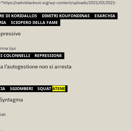
p3="https://radioblackout.org/wp-content/uploads/2021/03/2021-
RE DI KORIDALLOS
DIMITRI KOUFONDINAS
EXARCHIA
RIA
SCIOPERO DELLA FAME
epressive
prima (qui
EI COLONNELLI
REPRESSIONE
 l’autogestione non si arresta
CIA
SGIOMBERI
SQUAT
ATENE
za Syntagma
iati