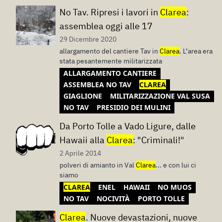
No Tav. Ripresi i lavori in
Clarea
:
assemblea oggi alle 17
29 Dicembre 2020
allargamento del cantiere Tav in
Clarea
. L’area era
stata pesantemente militarizzata
ALLARGAMENTO CANTIERE
ASSEMBLEA NO TAV
CLAREA
GIAGLIONE
MILITARIZZAZIONE VAL SUSA
NO TAV
PRESIDIO DEI MULINI
Da Porto Tolle a Vado Ligure, dalle
Hawaii alla
Clarea
: "Criminali!"
2 Aprile 2014
polveri di amianto in Val
Clarea
... e con lui ci
siamo
CLAREA
ENEL
HAWAII
NO MUOS
NO TAV
NOCIVITÀ
PORTO TOLLE
Clarea
. Nuove devastazioni, nuove