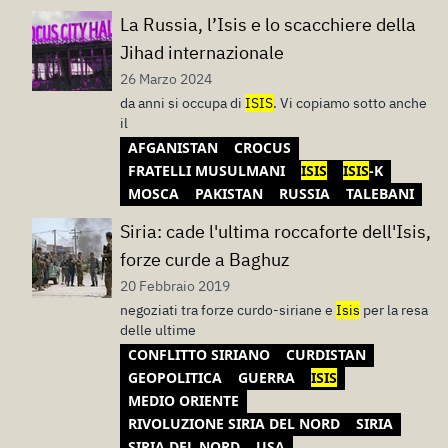
La Russia, l’Isis e lo scacchiere della
Jihad internazionale
26 Marzo 2024
da anni si occupa di
ISIS
. Vi copiamo sotto anche
il
AFGANISTAN
CROCUS
FRATELLI MUSULMANI
ISIS
ISIS
-K
MOSCA
PAKISTAN
RUSSIA
TALEBANI
Siria: cade l'ultima roccaforte dell'Isis,
forze curde a Baghuz
20 Febbraio 2019
negoziati tra forze curdo-siriane e
Isis
per la resa
delle ultime
CONFLITTO SIRIANO
CURDISTAN
GEOPOLITICA
GUERRA
ISIS
MEDIO ORIENTE
RIVOLUZIONE SIRIA DEL NORD
SIRIA
SIRIA DEL NORD
USA