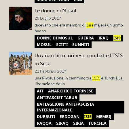
Le donne di Mosul
25 Luglio 2017
dicevano che era membro di
Isis
ma era un uomo
buono.
DONNE DI MOSUL
GUERRA
IRAQ
ISIS
MOSUL
SCIITI
SUNNITI
Un anarchico torinese combatte l’ISIS
in Siria
22 Febbraio 2017
una Rivoluzione in cammino tra
ISIS
e Turchia La
liberazione della
AIT
ANARCHICO TORINESE
ANTIFASCIST TABUR
BATTAGLIONE ANTIFASCISTA
INTERNAZIONALE
DURRUTI
ERDOGAN
ISIS
MEMBIJ
RAQQA
SIRAQ
SIRIA
TURCHIA