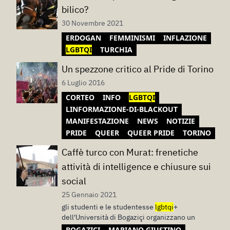
bilico?
30 Novembre 2021
ERDOGAN
FEMMINISMI
INFLAZIONE
LGBTQI
TURCHIA
Un spezzone critico al Pride di Torino
6 Luglio 2016
CORTEO
INFO
LGBTQI
LINFORMAZIONE-DI-BLACKOUT
MANIFESTAZIONE
NEWS
NOTIZIE
PRIDE
QUEER
QUEER PRIDE
TORINO
Caffè turco con Murat: frenetiche
attività di intelligence e chiusure sui
social
25 Gennaio 2021
gli studenti e le studentesse
lgbtqi
+
dell'Università di Bogaziçi organizzano un
BOGAZIÇI
MARIANO GIUSTINO