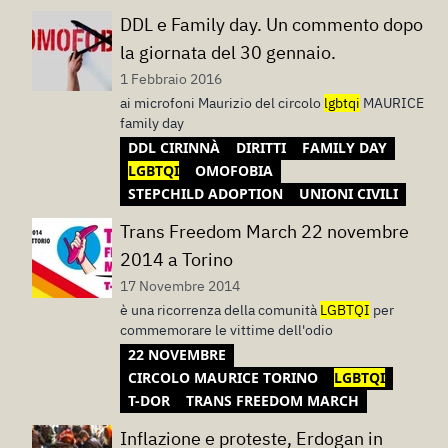
DDL e Family day. Un commento dopo
la giornata del 30 gennaio.
1 Febbraio 2016
ai microfoni Maurizio del circolo
lgbtqi
MAURICE
family day
DDL CIRINNÀ
DIRITTI
FAMILY DAY
LGBTQI
OMOFOBIA
STEPCHILD ADOPTION
UNIONI CIVILI
Trans Freedom March 22 novembre
2014 a Torino
17 Novembre 2014
è una ricorrenza della comunità
LGBTQI
per
commemorare le vittime dell'odio
22 NOVEMBRE
CIRCOLO MAURICE TORINO
LGBTQI
T-DOR
TRANS FREEDOM MARCH
Inflazione e proteste, Erdogan in