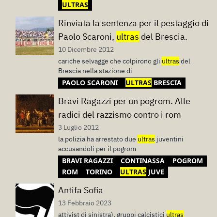
ULTRAS
Rinviata la sentenza per il pestaggio di
Paolo Scaroni,
ultras
del Brescia.
10 Dicembre 2012
cariche selvagge che colpirono gli
ultras
del
Brescia nella stazione di
PAOLO SCARONI
ULTRAS
BRESCIA
Bravi Ragazzi per un pogrom. Alle
radici del razzismo contro i rom
3 Luglio 2012
la polizia ha arrestato due
ultras
juventini
accusandoli per il pogrom
BRAVI RAGAZZI
CONTINASSA
POGROM
ROM
TORINO
ULTRAS
JUVE
Antifa Sofia
13 Febbraio 2023
attivist di sinistra), gruppi calcistici
ultras