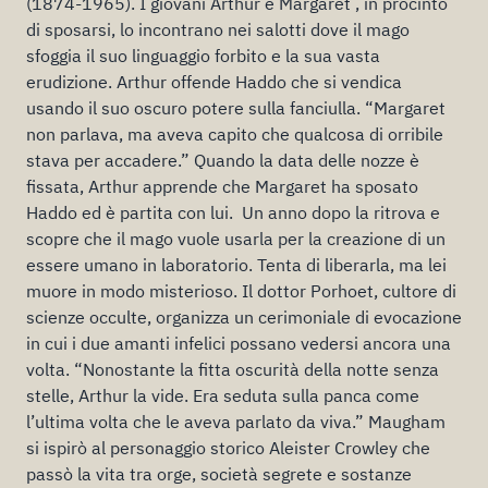
(1874-1965). I giovani Arthur e Margaret , in procinto
di sposarsi, lo incontrano nei salotti dove il mago
sfoggia il suo linguaggio forbito e la sua vasta
erudizione. Arthur offende Haddo che si vendica
usando il suo oscuro potere sulla fanciulla. “Margaret
non parlava, ma aveva capito che qualcosa di orribile
stava per accadere.” Quando la data delle nozze è
fissata, Arthur apprende che Margaret ha sposato
Haddo ed è partita con lui. Un anno dopo la ritrova e
scopre che il mago vuole usarla per la creazione di un
essere umano in laboratorio. Tenta di liberarla, ma lei
muore in modo misterioso. Il dottor Porhoet, cultore di
scienze occulte, organizza un cerimoniale di evocazione
in cui i due amanti infelici possano vedersi ancora una
volta. “Nonostante la fitta oscurità della notte senza
stelle, Arthur la vide. Era seduta sulla panca come
l’ultima volta che le aveva parlato da viva.” Maugham
si ispirò al personaggio storico Aleister Crowley che
passò la vita tra orge, società segrete e sostanze