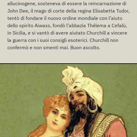
allucinogene, sosteneva di essere la reincarnazione di
John Dee, il mago di corte della regina Elisabetta Tudor,
tentò di fondare il nuovo ordine mondiale con l’aiuto
dello spirito Aiwass, fondò l’abbazia Thélema a Cefalù,
in Sicilia, e si vantò di avere aiutato Churchill a vincere
la guerra con i suoi consigli esoterici. Churchill non
confermò e non smentì mai. Buon ascolto.