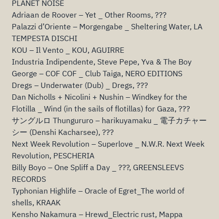
PLANET NOISE
Adriaan de Roover – Yet _ Other Rooms, ???
Palazzi d’Oriente – Morgengabe _ Sheltering Water, LA
TEMPESTA DISCHI
KOU – Il Vento _ KOU, AGUIRRE
Industria Indipendente, Steve Pepe, Yva & The Boy
George – COF COF _ Club Taiga, NERO EDITIONS
Dregs – Underwater (Dub) _ Dregs, ???
Dan Nicholls + Nicolini + Nushin – Windkey for the
Flotilla _ Wind (in the sails of flotillas) for Gaza, ???
サングルロ Thungururo – harikuyamaku _ 電子カチャー
シー (Denshi Kacharsee), ???
Next Week Revolution – Superlove _ N.W.R. Next Week
Revolution, PESCHERIA
Billy Boyo – One Spliff a Day _ ???, GREENSLEEVS
RECORDS
Typhonian Highlife – Oracle of Egret_The world of
shells, KRAAK
Kensho Nakamura – Hrewd_Electric rust, Mappa