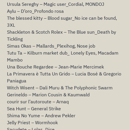
Ursula Sereghy – Magic user_Cordial, MONDOJ
Aylu – D’oro_Profondo rosa
The blessed kitty – Blood sugar_No ice can be found,
3XL
Shackleton & Scotch Rolex – The Blue sun_Death by
Tickling
Simas Okas – Mallards_Plexihog, Nose job
Tutu Ta – Kilburn market dub_ Lonely Eyes, Macadam
Mambo
Una Bouche Regardee – Jean-Marie Mercimek
La Primavera è Tutta Un Grido – Lucia Bosé & Gregorio
Paniagua
Witch Wisent – Dali Muru & The Polyphonic Swarm
Gerineldo – Marion Cousin & Kaumwald
courir sur l’autoroute – Arnaq
Sea Hunt – General Strike
Shima No Yume – Andrew Pekler
Jelly Priest – Wormhook
Sacudete – Lolas_Dice