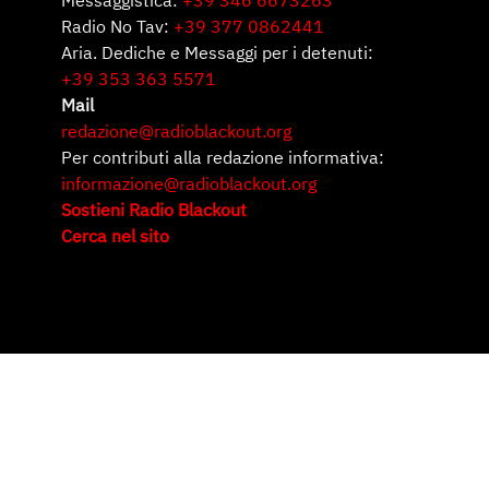
Messaggistica:
+39 346 6673263
Radio No Tav:
+39 377 0862441
Aria. Dediche e Messaggi per i detenuti:
+39 353 363 5571
Mail
redazione@radioblackout.org
Per contributi alla redazione informativa:
informazione@radioblackout.org
Sostieni Radio Blackout
Cerca nel sito