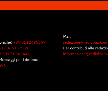
Mail
foniche:
+39 0112495669
redazione@radioblackout
+39 346 6673263
Per contributi alla redazi
39 377 0862441
informazione@radioblack
Messaggi per i detenuti:
571