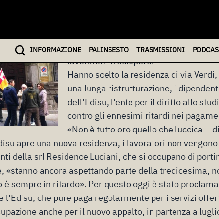
 2016
Gli studenti che arrivano con le valigie
INFO
RMAZIONE
PALINSESTO
TRASMISSIONI
PODCAS
lavoratori in sciopero.
Hanno scelto la residenza di via Verdi
una lunga ristrutturazione, i dipendenti
dell’Edisu, l’ente per il diritto allo stu
contro gli ennesimi ritardi nei pagame
«Non è tutto oro quello che luccica – d
disu apre una nuova residenza, i lavoratori non vengono
ti della srl Residence Luciani, che si occupano di portin
e, «stanno ancora aspettando parte della tredicesima, 
dio è sempre in ritardo». Per questo oggi è stato proclama
 l’Edisu, che pure paga regolarmente per i servizi offerti
upazione anche per il nuovo appalto, in partenza a lugl