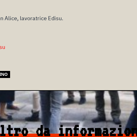
 Alice, lavoratrice Edisu.
su
INO
ltro da informazio