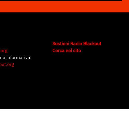
Sostieni Radio Blackout
.org
Cerca nel sito
one informativa:
out.org