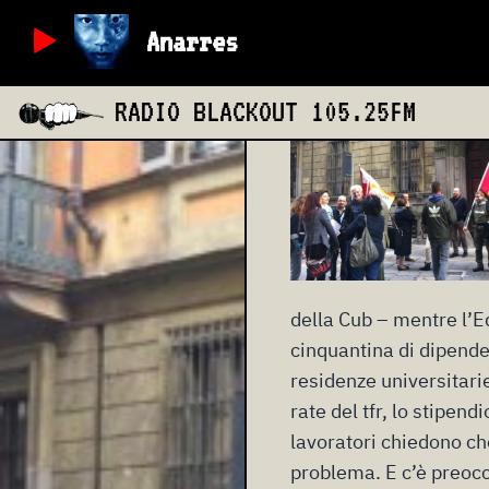
martedì 17 maggio
Anarres
RADIO BLACKOUT
105.25FM
della Cub – mentre l’E
cinquantina di dipenden
residenze universitari
rate del tfr, lo stipen
lavoratori chiedono che
problema. E c’è preocc