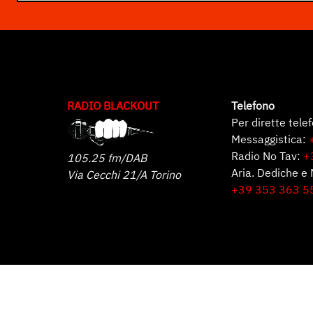
RADIO BLACKOUT
Telefono
Per dirette tele
Messaggistica:
Radio No Tav:
+
105.25 fm/DAB
Aria. Dediche e 
Via Cecchi 21/A Torino
+39 353 363 5