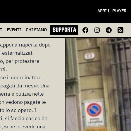
APRI IL PLAYER
 sono accolti dai
SUPPORTA
T
EVENTI
CHI
SIAMO
, appena riaperta dopo
 esternalizzati
dio, per protestare
nti.
ice il coordinatore
 pagati da mesi». Una
eria e pulizia nelle
non vedono pagate le
to lo sciopero. I
, si faccia carico del
io, «che prevede una