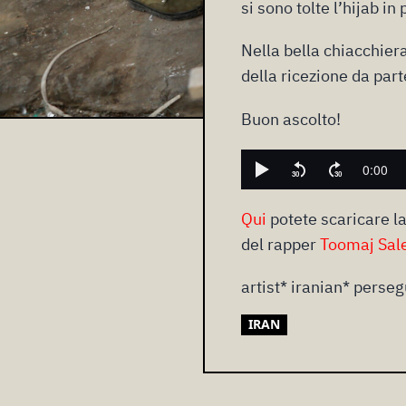
si sono tolte l’hijab in
Nella bella chiacchier
della ricezione da part
Buon ascolto!
Qui
potete scaricare la
del rapper
Toomaj Sal
artist* iranian* perseg
IRAN