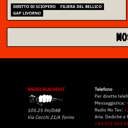
DIRITTO DI SCIOPERO
FILIERA DEL BELLICO
GAP LIVORNO
MO
RADIO BLACKOUT
Telefono
Per dirette tele
Messaggistica:
Radio No Tav:
+
105.25 fm/DAB
Aria. Dediche e 
Via Cecchi 21/A Torino
+39 353 363 5