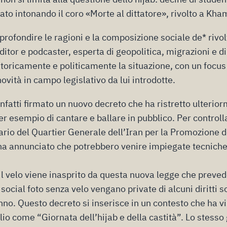
to intonando il coro «Morte al dittatore», rivolto a Kha
rofondire le ragioni e la composizione sociale de* rivo
ditor e podcaster, esperta di geopolitica, migrazioni e di
oricamente e politicamente la situazione, con un focus
novità in campo legislativo da lui introdotte.
infatti firmato un nuovo decreto che ha ristretto ulterior
r esempio di cantare e ballare in pubblico. Per controlla
ario del Quartier Generale dell’Iran per la Promozione de
 ha annunciato che potrebbero venire impiegate tecnich
 il velo viene inasprito da questa nuova legge che preve
ocial foto senza velo vengano private di alcuni diritti s
no. Questo decreto si inserisce in un contesto che ha vi
lio come “Giornata dell’hijab e della castità”. Lo stesso