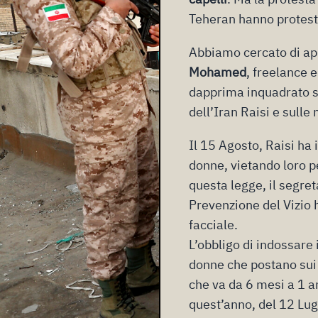
Teheran hanno protesta
Abbiamo cercato di app
Mohamed
, freelance e
dapprima inquadrato st
dell’Iran Raisi e sulle 
Il 15 Agosto, Raisi ha 
donne, vietando loro pe
questa legge, il segret
Prevenzione del Vizio
facciale.
L’obbligo di indossare
donne che postano sui s
che va da 6 mesi a 1 an
quest’anno, del 12 Lug