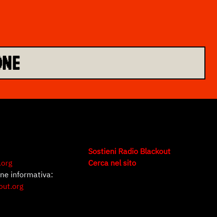
ONE
Sostieni Radio Blackout
.org
Cerca nel sito
one informativa:
out.org