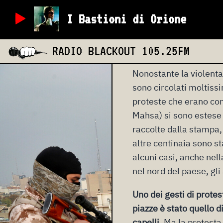
morta a Teheran dopo e
I Bastioni di Orione
correttamente il velo
,
stessa polizia religiosa
RADIO BLACKOUT
105.25FM
religioso del paese, l
Nonostante la violenta
sono circolati moltis
proteste che erano com
Mahsa) si sono estese a 
raccolte dalla stampa,
altre centinaia sono st
alcuni casi, anche nell
nel nord del paese, gl
Uno dei gesti di protes
piazze è stato quello di
capelli
. Ma la protesta