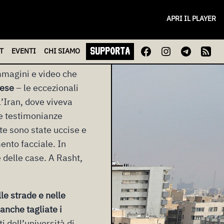
er indossato
APRI IL PLAYER
 proteste contro la
supremo leader
SUPPORTA
T
EVENTI
CHI
SIAMO
immagini e video che
aese
– le eccezionali
l’Iran, dove viveva
 le testimonianze
te sono state uccise e
ento facciale. In
e delle case. A Rasht,
lle strade e nelle
 anche tagliate i
i dell’università di