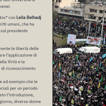
menei.
ltos* con
Leila Belhadj
ritti umani, che ha
 sul presidente
mente le libertà delle
re l’applicazione di
lla Virtù e la
e di riconoscimento
de ad esempio che le
ociali per un periodo
sto l’introduzione,
 giorno, diverse donne