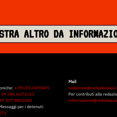
STRA ALTRO DA INFORMAZI
Mail
foniche:
+39 0112495669
redazione@radioblackout
+39 346 6673263
Per contributi alla redazi
39 377 0862441
informazione@radioblack
Messaggi per i detenuti:
571