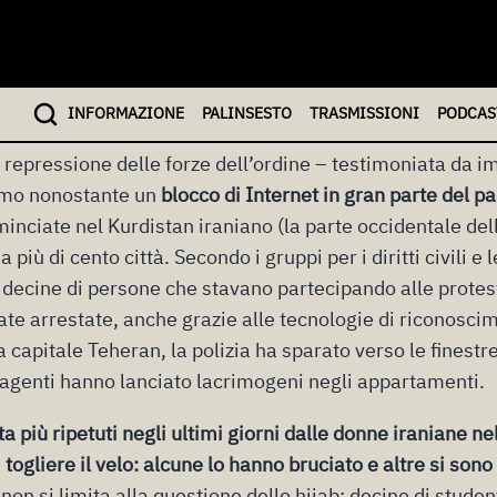
ssere stata arrestata dalla polizia religiosa per non av
 si sono trasformate in qualcosa di diverso: ci sono state
, contro le o
ppressioni del regime iraniano e contro il 
’Ayatollah Ali Khamenei
.
INFO
RMAZIONE
PALINSESTO
TRASMISSIONI
PODCAS
 repressione delle forze dell’ordine – testimoniata da 
simo nonostante un
blocco di Internet in gran parte del p
inciate nel Kurdistan iraniano (la parte occidentale del
più di cento città. Secondo i gruppi per i diritti civili e
 decine di persone che stavano partecipando alle protes
ate arrestate, anche grazie alle tecnologie di riconoscim
a capitale Teheran, la polizia ha sparato verso le finestr
i agenti hanno lanciato lacrimogeni negli appartamenti.
ta più ripetuti negli ultimi giorni dalle donne iraniane ne
 togliere il velo: alcune lo hanno bruciato e altre si sono
 non si limita alla questione dello hijab: decine di student