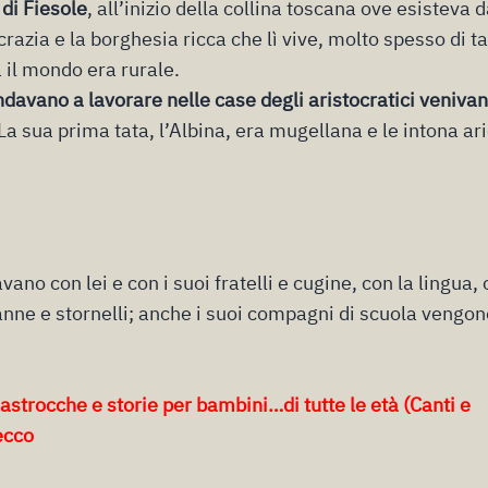
di Fiesole
, all’inizio della collina toscana ove esisteva 
razia e la borghesia ricca che lì vive, molto spesso di ta
 il mondo era rurale.
ndavano a lavorare nelle case degli aristocratici veniva
 La sua prima tata, l’Albina, era mugellana e le intona ar
ano con lei e con i suoi fratelli e cugine, con la lingua,
anne e stornelli; anche i suoi compagni di scuola vengo
strocche e storie per bambini…di tutte le età (Canti e
ecco