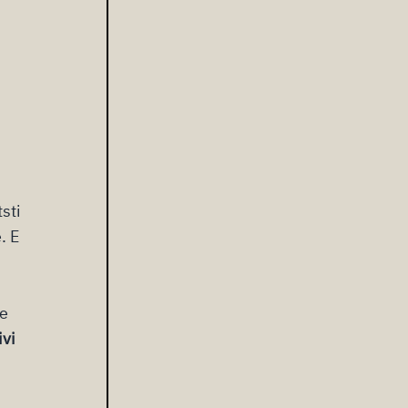
sti
. E
ue
ivi