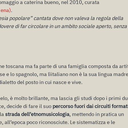
 omaggio a caterina bueno, nel 2010, curata
iena)
.
esia popolare” cantata dove non valeva la regola della
overe di far circolare in un ambito sociale aperto, senza
ine toscana ma fa parte di una famiglia composta da artit
ese e lo spagnolo, ma lìitaliano non è la sua lingua madre
ialetto del posto in cui nasce e vive.
lo, è molto brillante, ma lascia gli studi dopo i primi d
ece, decide di fare il suo
percorso fuori dai circuiti format
 la
strada dell’etnomusicologia
, mettendo in pratica un
e, all’epoca poco riconosciute. Le sistematizza e le