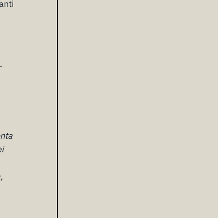
anti
r
onta
i
,