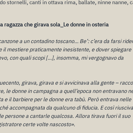
 stornelli, canti in ottava rima, ballate, ninne nanne, c
na ragazza che girava sola_Le donne in osteria
canzone a un contadino toscano… Be’: c’era da farsi ride
e il mestiere praticamente inesistente, e dover spiegare
levo, con quali scopi […], insomma, mi vergognavo da
ecento, girava, girava e si avvicinava alla gente – racc
ere, le donne in campagna a quell’epoca non entravano ne
ta e il barbiere per le donne era tabù. Però entrava nelle
rché accompagnata da qualcuno di fiducia. E così riusciva
 persone a cantarle qualcosa. Allora tirava fuori il suo
gistratore certe volte nascosto».