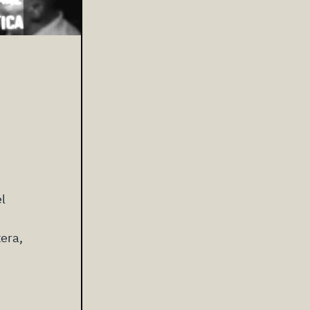
el
zera,