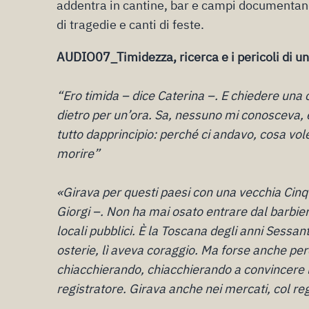
addentra in cantine, bar e campi documentando
di tragedie e canti di feste.
AUDIO07_Timidezza, ricerca e i pericoli di u
“Ero timida – dice Caterina –. E chiedere una 
dietro per un’ora. Sa, nessuno mi conosceva, 
tutto dapprincipio: perché ci andavo, cosa vo
morire”
«Girava per questi paesi con una vecchia Cinqu
Giorgi –. Non ha mai osato entrare dal barbi
locali pubblici. È la Toscana degli anni Sessan
osterie, lì aveva coraggio. Ma forse anche pe
chiacchierando, chiacchierando a convincere le
registratore. Girava anche nei mercati, col re