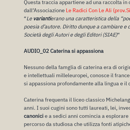
Questa traccia appartiene ad una raccolta in
dall’Associazione
Le Radici Con Le Ali (prov.S
“
Le
varianti
erano una caratteristica della “po
poesia d’autore. Diritto dunque a cambiare e d
Società degli Autori e degli Editori (SIAE)
“
AUDIO_02 Caterina si appassiona
Nessuno della famglia di caterina era di orig
e intellettuali milleleuropei, conosce il franc
si appassiona profondamente alla lingua e il d
Caterina frequenta il liceo classico Michelange
anni. I suoi cugini sono tutti laureati, lei, inv
canonici
e a sedici anni comincia a esplorare
percorso da studiosa che utilizza fonti atipich