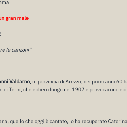
emma
n gran male
2
re le canzoni”
anni Valdarno
, in provincia di Arezzo, nei primi anni 60 
rie di Terni, che ebbero luogo nel 1907 e provocarono ep
.
cana, quello che oggi è cantato, lo ha recuperato Caterin