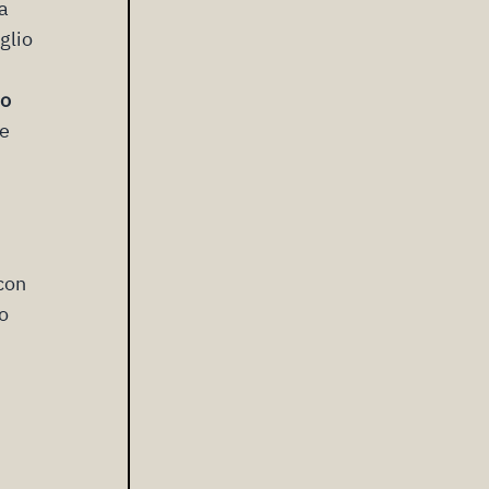
da
glio
no
ie
 con
no