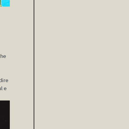
the
dire
ul e