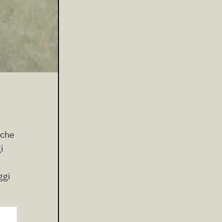
iche
i
ggi