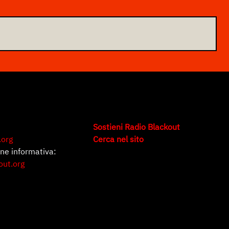
Sostieni Radio Blackout
.org
Cerca nel sito
one informativa:
out.org