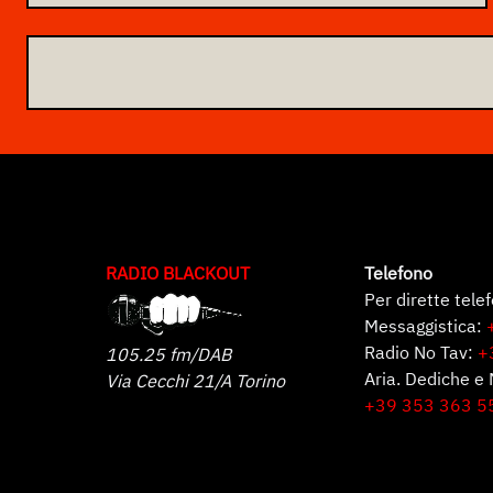
RADIO BLACKOUT
Telefono
Per dirette tele
Messaggistica:
Radio No Tav:
+
105.25 fm/DAB
Aria. Dediche e 
Via Cecchi 21/A Torino
+39 353 363 5