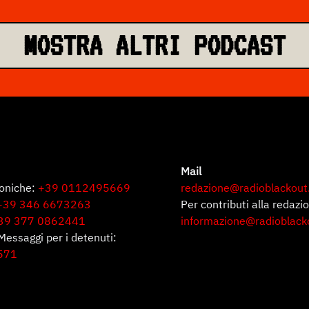
MOSTRA ALTRI PODCAST
Mail
foniche:
+39 0112495669
redazione@radioblackout
+39 346 6673263
Per contributi alla redazi
39 377 0862441
informazione@radioblack
Messaggi per i detenuti:
571