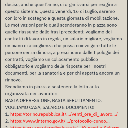
deciso, anche quest’anno, di organizzarsi per reagire a
questo sistema. Questo venerdì, 16 di Luglio, saremo
con loro in sostegno a questa giornata di mobilitazione.
Le motivazioni per le quali scenderanno in piazza sono
quelle riassunte dalle frasi precedenti: vogliamo dei
contratti di lavoro in regola, un salario migliore, vogliamo
un piano di accoglienza che possa coinvolgere tutte le
persone senza dimora, a prescindere dalle tipologie dei
contratti, vogliamo un collocamento pubblico
obbligatorio e vogliamo delle risposte per i nostri
documenti, per la sanatoria e per chi aspetta ancora un
rinnovo.
Scendiamo in piazza a sostenere la lotta auto
organizzata dei lavoratori.
BASTA OPPRESSIONE, BASTA SFRUTTAMENTO.
VOGLIAMO CASA, SALARIO E DOCUMENTO!
1.
https://torino.repubblica.it/…/venti_ore_di_lavoro…/
2.
https://www.interno.gov.it/…/protocollo-cuneo…
3.
https://www.corrieredisaluzzo.it/…/9-posti-a-Saluzzo-