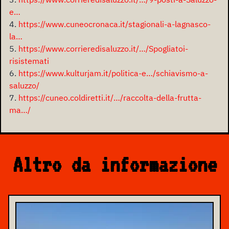
e…
4.
https://www.cuneocronaca.it/stagionali-a-lagnasco-
la…
5.
https://www.corrieredisaluzzo.it/…/Spogliatoi-
risistemati
6.
https://www.kulturjam.it/politica-e…/schiavismo-a-
saluzzo/
7.
https://cuneo.coldiretti.it/…/raccolta-della-frutta-
ma…/
Altro da informazione