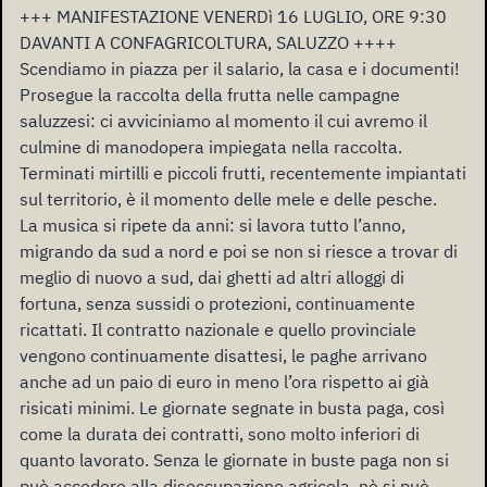
+++ MANIFESTAZIONE VENERDì 16 LUGLIO, ORE 9:30
DAVANTI A CONFAGRICOLTURA, SALUZZO ++++
Scendiamo in piazza per il salario, la casa e i documenti!
Prosegue la raccolta della frutta nelle campagne
saluzzesi: ci avviciniamo al momento il cui avremo il
culmine di manodopera impiegata nella raccolta.
Terminati mirtilli e piccoli frutti, recentemente impiantati
sul territorio, è il momento delle mele e delle pesche.
La musica si ripete da anni: si lavora tutto l’anno,
migrando da sud a nord e poi se non si riesce a trovar di
meglio di nuovo a sud, dai ghetti ad altri alloggi di
fortuna, senza sussidi o protezioni, continuamente
ricattati. Il contratto nazionale e quello provinciale
vengono continuamente disattesi, le paghe arrivano
anche ad un paio di euro in meno l’ora rispetto ai già
risicati minimi. Le giornate segnate in busta paga, così
come la durata dei contratti, sono molto inferiori di
quanto lavorato. Senza le giornate in buste paga non si
può accedere alla disoccupazione agricola, nè si può