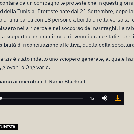
contare da un compagno le proteste che in questi giorn
 sud della Tunisia. Proteste nate dal 21 Settembre, dopo 
 di una barca con 18 persone a bordo diretta verso la f
nissero nella ricerca e nel soccorso dei naufraghi. La rab
la scoperta che alcuni corpi rinvenuti erano stati sepolti
bilità di riconciliazione affettiva, quella della sepoltur
Zarzis è stato indetto uno sciopero generale, al quale h
, giovani e Ong varie.
liamo ai microfoni di Radio Blackout:
TUNISIA