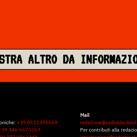
STRA ALTRO DA INFORMAZI
Mail
foniche:
+39 0112495669
redazione@radioblackout
+39 346 6673263
Per contributi alla redazi
39 377 0862441
informazione@radioblack