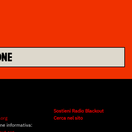
ONE
Sostieni Radio Blackout
.org
Cerca nel sito
one informativa:
out.org