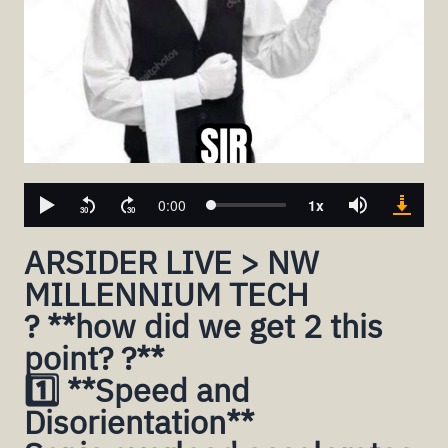
ARSIDER LIVE > NW
MILLENNIUM TECH
? **how did we get 2 this
point? ?**
1️⃣ **Speed and
Disorientation**