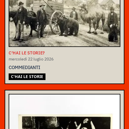
C’HAI LE STORIE?
mercoledì 22 luglio 2026
COMMEDIANTI
C'HAI LE STORIE