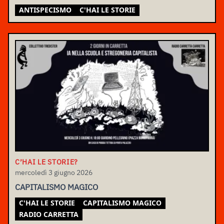
ANTISPECISMO
C'HAI LE STORIE
C’HAI LE STORIE?
mercoledì 3 giugno 2026
CAPITALISMO MAGICO
C'HAI LE STORIE
CAPITALISMO MAGICO
RADIO CARRETTA