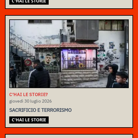
C'HAI LE STORIE
C’HAI LE STORIE?
giovedì 30 luglio 2026
SACRIFICIO E TERRORISMO
C'HAI LE STORIE