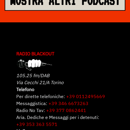
MOSTRA ALTRI PODCAST
RADIO BLACKOUT
105.25 fm/DAB
Via Cecchi 21/A Torino
Telefono
Per dirette telefoniche:
+39 0112495669
Messaggistica:
+39 346 6673263
Radio No Tav:
+39 377 0862441
Aria. Dediche e Messaggi per i detenuti:
+39 353 363 5571