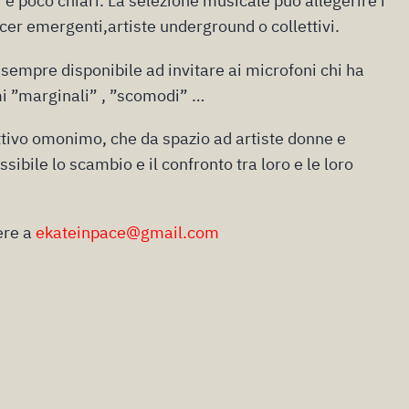
i e poco chiari. La selezione musicale può allegerire i
cer emergenti,artiste underground o collettivi.
sempre disponibile ad invitare ai microfoni chi ha
mi ”marginali” , ”scomodi” …
lettivo omonimo, che da spazio ad artiste donne e
ssibile lo scambio e il confronto tra loro e le loro
vere a
ekateinpace@gmail.com