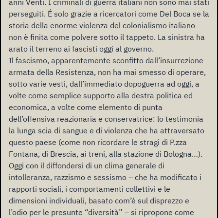
anni Venti. I criminali di guerra italiani non sono mai stati
perseguiti. É solo grazie a ricercatori come Del Boca se la
storia della enorme violenza del colonialismo italiano
non è finita come polvere sotto il tappeto. La sinistra ha
arato il terreno ai fascisti oggi al governo.
Il fascismo, apparentemente sconfitto dall’insurrezione
armata della Resistenza, non ha mai smesso di operare,
sotto varie vesti, dall’immediato dopoguerra ad oggi, a
volte come semplice supporto alla destra politica ed
economica, a volte come elemento di punta
dell’offensiva reazionaria e conservatrice: lo testimonia
la lunga scia di sangue e di violenza che ha attraversato
questo paese (come non ricordare le stragi di P.zza
Fontana, di Brescia, ai treni, alla stazione di Bologna…).
Oggi con il diffondersi di un clima generale di
intolleranza, razzismo e sessismo – che ha modificato i
rapporti sociali, i comportamenti collettivi e le
dimensioni individuali, basato com’è sul disprezzo e
l’odio per le presunte “diversità” – si ripropone come