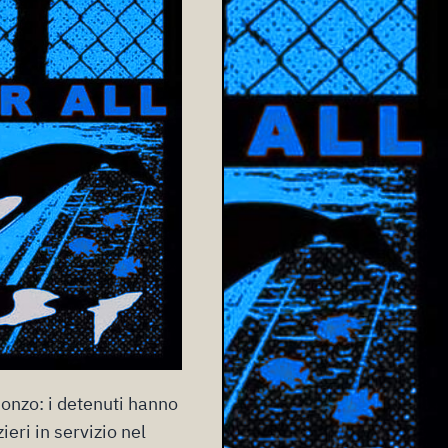
sonzo: i detenuti
hanno
eri in servizio nel