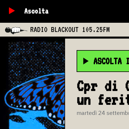
Ascolta
RADIO BLACKOUT
105.25FM
ASCOLTA 
Cpr di 
un feri
martedì 24 settemb