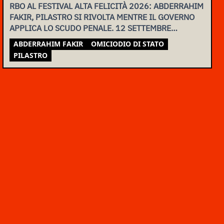
RBO AL FESTIVAL ALTA FELICITÀ 2026: ABDERRAHIM
FAKIR, PILASTRO SI RIVOLTA MENTRE IL GOVERNO
APPLICA LO SCUDO PENALE. 12 SETTEMBRE
ASSEMBLEA NAZIONALE
ABDERRAHIM FAKIR
OMICIODIO DI STATO
PILASTRO