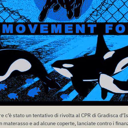
c’è stato un tentativo di rivolta al CPR di Gradisca d’I
 materasso e ad alcune coperte, lanciate contro i finanzi