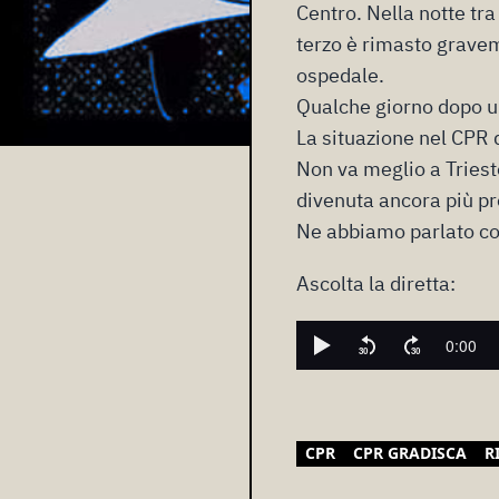
Centro. Nella notte t
terzo è rimasto gravem
ospedale
.
Qualche giorno dopo un
La situazione nel CPR
Non va meglio a Trieste
divenuta ancora più pr
Ne
abbiamo parlato
co
Ascolta la diretta:
CPR
CPR GRADISCA
R