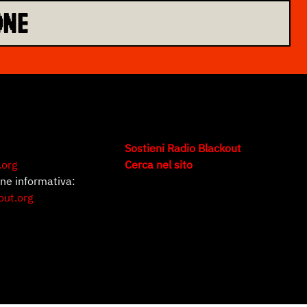
ONE
Sostieni Radio Blackout
.org
Cerca nel sito
one informativa:
out.org