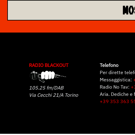
MO
RADIO BLACKOUT
Telefono
Per dirette tele
Messaggistica:
Radio No Tav:
+
105.25 fm/DAB
Aria. Dediche e 
Via Cecchi 21/A Torino
+39 353 363 5