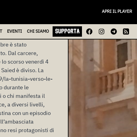
to del 27% confermando
APRI IL PLAYER
 per nulla
ossibilità di vincere
SUPPORTA
T
EVENTI
CHI
SIAMO
opposizione sarebbe
bre è stato
to. Dal carcere,
 lo scorso venerdì 4
Saied è diviso. La
/la-tunisia-verso-le-
o durante le
 o chi manifesta il
, a diversi livelli,
stina con un episodio
all’ambasciata
no resi protagonisti di