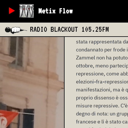
Il tasso di partecipaz
Metix Flow
Kais Saied come preside
sorprendente: Saied pa
RADIO BLACKOUT
105.25FM
e la campagna elettora
stata rappresentata d
condannato per frode i
Zammel non ha potuto 
ottobre, meno partecip
repressione, come abb
elezioni-fra-repressio
manifestazioni, ma è qu
proprio dissenso è osser
misure repressive. C’è
degno di nota: un grup
francese e lì è stato c