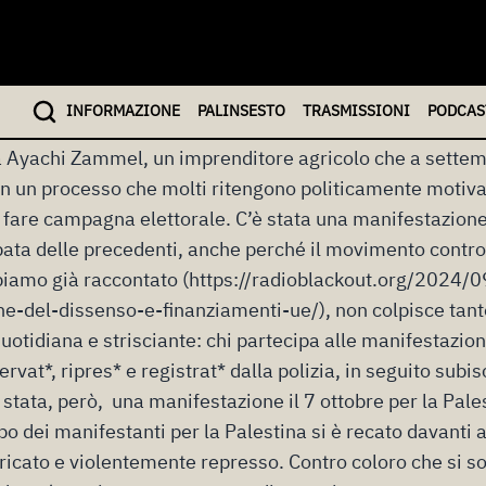
ione alle elezioni tunisine della scorsa domenica è sta
nte della Tunisia con 90, 7% dei voti. Il risultato non è
rtecipava contro due candidati che non avevano alcuna p
INFO
RMAZIONE
PALINSESTO
TRASMISSIONI
PODCAS
le è stata caratterizzata da brogli e abusi di potere. L’
a Ayachi Zammel, un imprenditore agricolo che a settem
n un processo che molti ritengono politicamente motiva
fare campagna elettorale. C’è stata una manifestazione
ata delle precedenti, anche perché il movimento contro 
iamo già raccontato (https://radioblackout.org/2024/09
ne-del-dissenso-e-finanziamenti-ue/), non colpisce tant
otidiana e strisciante: chi partecipa alle manifestazioni
vat*, ripres* e registrat* dalla polizia, in seguito subisce
 stata, però, una manifestazione il 7 ottobre per la Pale
po dei manifestanti per la Palestina si è recato davanti 
aricato e violentemente represso. Contro coloro che si so