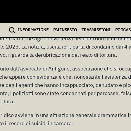
 2025
 che riguarda il processo, avvenuto con rito abbreviato, n
INFO
RMAZIONE
PALINSESTO
TRASMISSIONI
PODCAS
nitenziaria che agirono violenza nei confronti di un dete
le 2023. La notizia, uscita ieri, parla di condanne dai 4 
ivo, riguarda la derubricazione del reato di tortura.
uito dall’avvocata di Antigone, associazione che si occupa
 che appare con evidenza è che, nonostante l’esistenza d
ze degli agenti che hanno incappucciato, denudato e picc
nto, i poliziotti sono state condannati per percosse, fal
ortura.
idico avviene in una situazione generale drammatica in
 il record di suicidi in carcere.