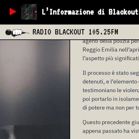
giovedì 20 febbraio
L’Informazione di Blackout
RADIO BLACKOUT
105.25FM
E’ arrivata la sentenza
agenti della polizia pe
Reggio Emilia nell’apri
l’aspetto più significat
Il processo è stato seg
detenuti, e l’elemento
testimoniano le violen
poi portarlo in isolame
di potere ma non per t
Questo precedente giur
appena passato ha visto