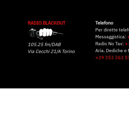
RADIO BLACKOUT
Telefono
Per dirette tele
Messaggistica:
Radio No Tav:
+
105.25 fm/DAB
Aria. Dediche e 
Via Cecchi 21/A Torino
+39 353 363 5