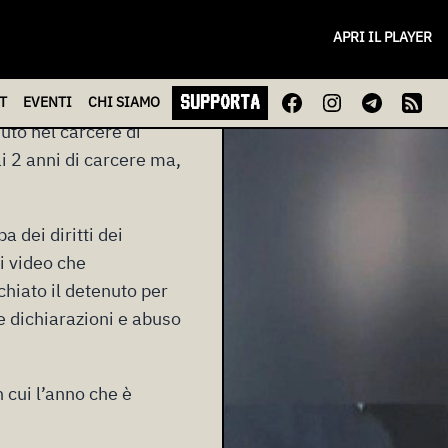
APRI IL PLAYER
SUPPORTA
ei confronti di dieci
T
EVENTI
CHI
SIAMO
nuto nel carcere di
ai 2 anni di carcere ma,
 dei diritti dei
i video che
hiato il detenuto per
se dichiarazioni e abuso
 cui l’anno che è