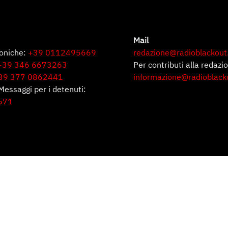
Mail
foniche:
+39 0112495669
redazione@radioblackout
+39 346 6673263
Per contributi alla redazi
39 377 0862441
informazione@radioblack
Messaggi per i detenuti:
571