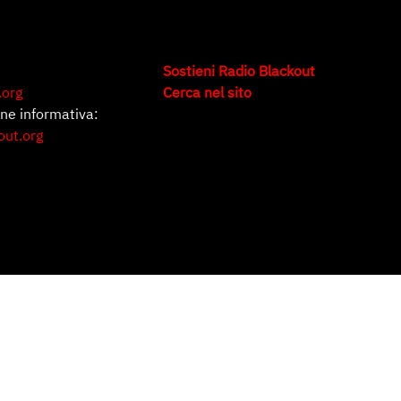
Sostieni Radio Blackout
.org
Cerca nel sito
one informativa:
out.org