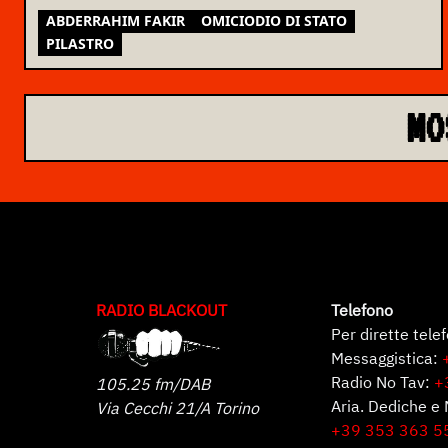
ASSEMBLEA NAZIONALE
ABDERRAHIM FAKIR
OMICIODIO DI STATO
PILASTRO
MO
RADIO BLACKOUT
Telefono
Per dirette tele
Messaggistica:
Radio No Tav:
+
105.25 fm/DAB
Aria. Dediche e 
Via Cecchi 21/A Torino
+39 353 363 5