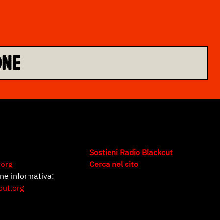
ONE
Sostieni Radio Blackout
.org
Cerca nel sito
one informativa:
out.org