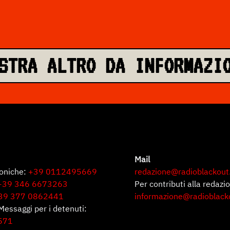
STRA ALTRO DA INFORMAZI
Mail
foniche:
+39 0112495669
redazione@radioblackout
+39 346 6673263
Per contributi alla redazi
39 377 0862441
informazione@radioblack
Messaggi per i detenuti:
571