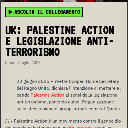
ASCOLTA IL COLLEGAMENTO
UK: PALESTINE ACTION
E LEGISLAZIONE ANTI-
TERRORISMO
lunedì 7 luglio 2025
23 giugno 2025 – Yvette Cooper, Home Secretary
del Regno Unito, dichiara l’intenzione di mettere al
bando
Palestine Action
ai sensi della legislazione
antiterrorismo, ponendo quindi l’organizzazione
sullo stesso piano di gruppi armati come al-Qaeda.
/ / / Palestine Action è un movimento contro il genocidio
del popolo palestinese con un
sito internet
, canali sui