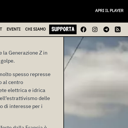
rende
APRI IL PLAYER
are
SUPPORTA
T
EVENTI
CHI
SIAMO
e la Generazione Z in
 golpe.
, molto spesso represse
o al centro
te elettrica e idrica
ell’estrattivismo delle
to di interesse per i
ferto dalla Francia è