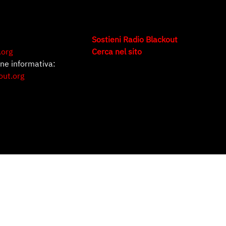
Sostieni Radio Blackout
.org
Cerca nel sito
one informativa:
out.org