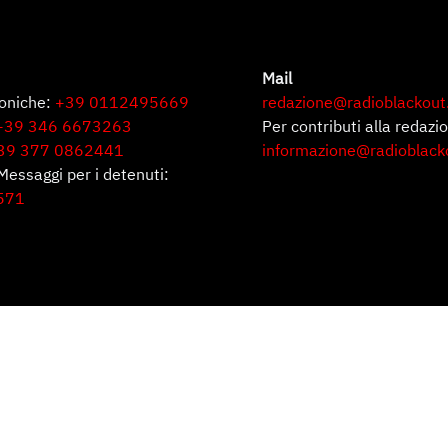
Mail
foniche:
+39 0112495669
redazione@radioblackout
+39 346 6673263
Per contributi alla redazi
39 377 0862441
informazione@radioblack
Messaggi per i detenuti:
571