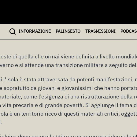
rno di Rajoleina, p
a transizione milit
INFO
RMAZIONE
PALINSESTO
TRASMISSIONI
PODCAS
2025
este di quella che ormai viene definita a livello mondial
erno e si attende una transizione militare a seguito del
i l’isola è stata attraversata da potenti manifestazioni
e sopratutto da giovani e giovanissimi che hanno portat
materiale, come l’esigenza di una ristrutturazione della re
 vita precaria e di grande povertà. Si aggiunge il tema d
sola è un territorio ricco di questi materiali critici, ogget
i.
joleina dopo essere fuggito su un aereo presidenziale of