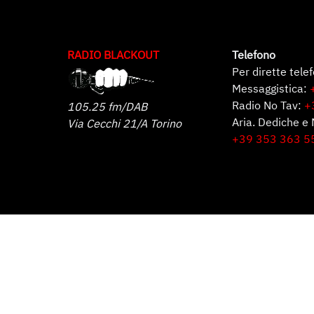
RADIO BLACKOUT
Telefono
Per dirette tele
Messaggistica:
Radio No Tav:
+
105.25 fm/DAB
Aria. Dediche e 
Via Cecchi 21/A Torino
+39 353 363 5