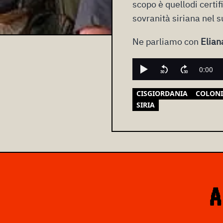
scopo è quellodi certif
sovranità siriana nel 
Ne parliamo con
Elian
CISGIORDANIA
COLONI
SIRIA
A