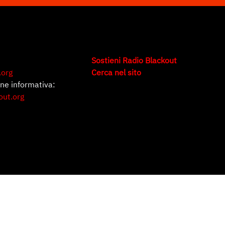
Sostieni Radio Blackout
.org
Cerca nel sito
one informativa:
out.org