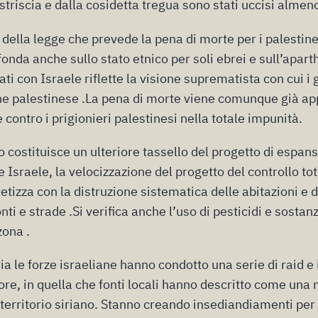
triscia e dalla cosidetta tregua sono stati uccisi almen
 della legge che prevede la pena di morte per i palestine
onda anche sullo stato etnico per soli ebrei e sull’aparth
ati con Israele riflette la visione suprematista con cui i
e palestinese .La pena di morte viene comunque già app
e contro i prigionieri palestinesi nella totale impunità.
 costituisce un ulteriore tassello del progetto di espans
e Israele, la velocizzazione del progetto del controllo tot
etizza con la distruzione sistematica delle abitazioni e d
i e strade .Si verifica anche l’uso di pesticidi e sosta
zona .
ia le forze israeliane hanno condotto una serie di raid e
e ore, in quella che fonti locali hanno descritto come una
in territorio siriano. Stanno creando insediandiamenti per 