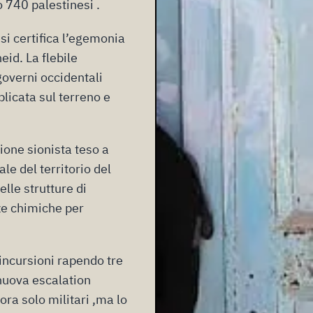
o 740 palestinesi .
si certifica l’egemonia
eid. La flebile
 governi occidentali
licata sul terreno e
ione sionista teso a
ale del territorio del
elle strutture di
nze chimiche per
 incursioni rapendo tre
 nuova escalation
ora solo militari ,ma lo