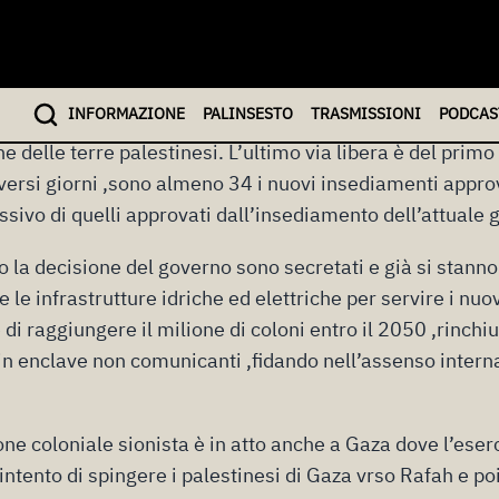
 2026
nell’ Asia occidentale , dall’Iran al Libano, e nel silenz
INFO
RMAZIONE
PALINSESTO
TRASMISSIONI
PODCAS
rno di estrema destra di Israele sta promuovendo una pol
 delle terre palestinesi. L’ultimo via libera è del primo
versi giorni ,sono almeno 34 i nuovi insediamenti approv
ssivo di quelli approvati dall’insediamento dell’attuale
no la decisione del governo sono secretati e già si stanno
 le infrastrutture idriche ed elettriche per servire i nuo
è di raggiungere il milione di coloni entro il 2050 ,rinch
in enclave non comunicanti ,fidando nell’assenso intern
one coloniale sionista è in atto anche a Gaza dove l’eser
intento di spingere i palestinesi di Gaza vrso Rafah e poi