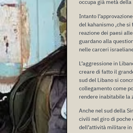
occupa già metà della s
Intanto l’approvazione
del kahanismo ,che si f
reazione dei paesi alle
guardano alla question
nelle carceri israelian
L’aggressione in Libano
creare di fatto il grand
sud del Libano si concr
collegamento come pont
rendere inabitabile la 
Anche nel sud della Sir
civili nel giro di poch
dell’attività militare 