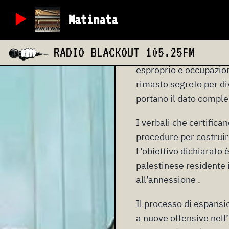
mercoledì 15 aprile
Matinata
All’ombra delle guerre 
RADIO BLACKOUT
105.25FM
internazionale il gove
esproprio e occupazione
rimasto segreto per di
portano il dato comple
I verbali che certifica
procedure per costruire
L’obiettivo dichiarato 
palestinese residente 
all’annessione .
Il processo di espansi
a nuove offensive nell’