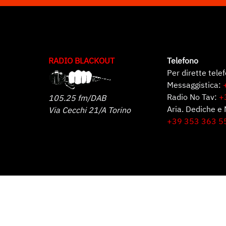
RADIO BLACKOUT
Telefono
Per dirette tele
Messaggistica:
Radio No Tav:
+
105.25 fm/DAB
Aria. Dediche e 
Via Cecchi 21/A Torino
+39 353 363 5