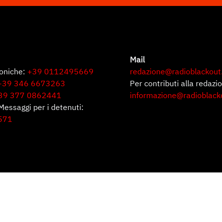
Mail
foniche:
+39 0112495669
redazione@radioblackout
+39 346 6673263
Per contributi alla redazi
39 377 0862441
informazione@radioblack
Messaggi per i detenuti:
571