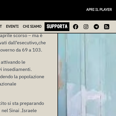
APRI IL PLAYER
io della comunità
SUPPORTA
T
EVENTI
CHI
SIAMO
itica sistematica di
 aprile scorso – ma è
ati dall’esecutivo,che
 governo da 69 a 103.
 attivando le
vi insediamenti.
iudendo la popolazione
azionale
cito si sta preparando
 nel Sinai .Israele