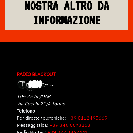
MOSTRA ALTRO DA
INFORMAZIONE
RADIO BLACKOUT
105.25 fm/DAB
Via Cecchi 21/A Torino
Telefono
Per dirette telefoniche:
+39 0112495669
Messaggistica:
+39 346 6673263
Radio No Tav:
+39 377 0862441