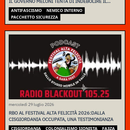
IL GOVERNO MELONI TENTA DI INDEBOLIRE IL
MOVIMENTO
ANTIFASCISMO
NEMICO INTERNO
PACCHETTO SICUREZZA
mercoledì 29 luglio 2026
RBO AL FESTIVAL ALTA FELICITÀ 2026:DALLA
CISGIORDANIA OCCUPATA, UNA TESTIMONIANZA
CISGIORDANIA
COLONIALISMO SIONISTA
FA3ZA