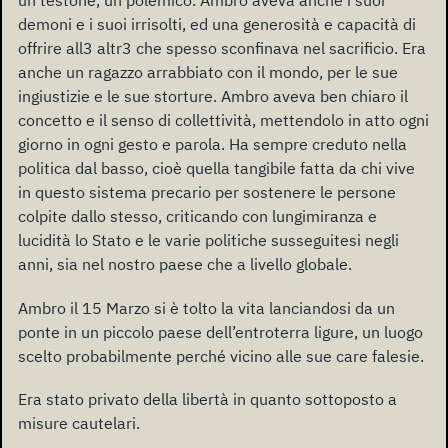
un testone, un polemico. Ambro aveva anche i suoi
demoni e i suoi irrisolti, ed una generosità e capacità di
offrire all3 altr3 che spesso sconfinava nel sacrificio. Era
anche un ragazzo arrabbiato con il mondo, per le sue
ingiustizie e le sue storture. Ambro aveva ben chiaro il
concetto e il senso di collettività, mettendolo in atto ogni
giorno in ogni gesto e parola. Ha sempre creduto nella
politica dal basso, cioè quella tangibile fatta da chi vive
in questo sistema precario per sostenere le persone
colpite dallo stesso, criticando con lungimiranza e
lucidità lo Stato e le varie politiche susseguitesi negli
anni, sia nel nostro paese che a livello globale.
Ambro il 15 Marzo
si è tolto la vita lanciandosi da un
ponte in un piccolo paese dell’entroterra ligure, un luogo
scelto probabilmente perché vicino alle sue care falesie.
Era stato privato della libertà in quanto sottoposto a
misure cautelari.