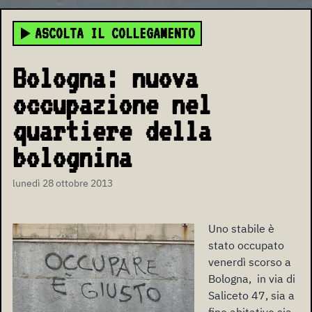
ASCOLTA IL COLLEGAMENTO
Bologna: nuova
occupazione nel
quartiere della
bolognina
lunedì 28 ottobre 2013
Uno stabile è
stato occupato
venerdì scorso a
Bologna, in via di
Saliceto 47, sia a