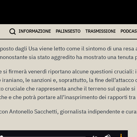
2026
 il dato che viene fuori dal piano di intesa con l’Iran e s
INFO
RMAZIONE
PALINSESTO
TRASMISSIONI
PODCAS
oposto dagli Usa viene letto come il sintomo di una resa a
e nonostante sia stato aggredito ha mostrato una tenuta p
e si firmerà venerdì riportano alcune questioni cruciali: 
raniano, le sanzioni e, soprattutto, la fine dell’attacco d
o cruciale che rappresenta anche il terreno sul quale s
e e che potrà portare all’inasprimento dei rapporti tra i
on Antonello Sacchetti, giornalista indipendente e cur