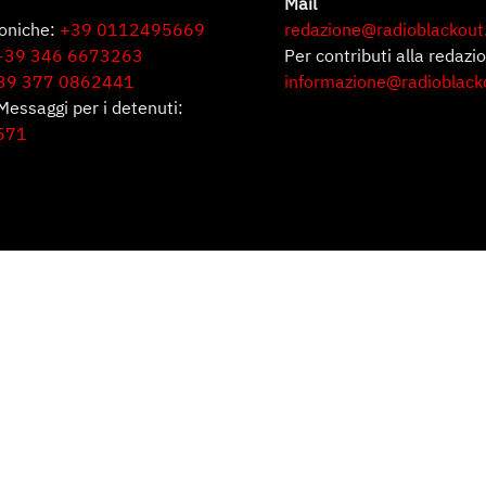
Mail
foniche:
+39 0112495669
redazione@radioblackout
+39 346 6673263
Per contributi alla redazi
39 377 0862441
informazione@radioblack
Messaggi per i detenuti:
571