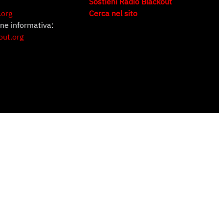
Sostieni Radio Blackout
.org
Cerca nel sito
one informativa:
out.org