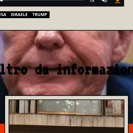
USA
ISRAELE
TRUMP
ltro da informazio