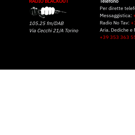
RADIO BLACKOUT
Telefono
Per dirette tele
Messaggistica:
Radio No Tav:
+
105.25 fm/DAB
Aria. Dediche e 
Via Cecchi 21/A Torino
+39 353 363 5