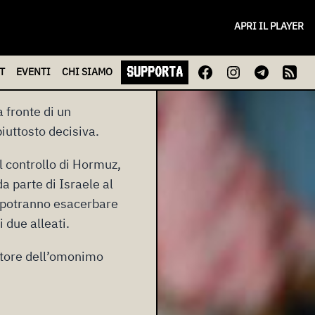
APRI IL PLAYER
ta facendo il giro del
SUPPORTA
T
EVENTI
CHI
SIAMO
 fronte di un
iuttosto decisiva.
il controllo di Hormuz,
a parte di Israele al
i potranno esacerbare
 due alleati.
atore dell’omonimo