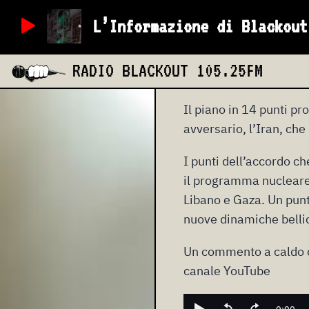
giovedì 18 giugno 
L’Informazione di Blackout
Trump è vinto. Questa è
RADIO BLACKOUT
105.25FM
mondo.
Il piano in 14 punti pr
avversario, l’Iran, ch
I punti dell’accordo ch
il programma nucleare i
Libano e Gaza. Un punt
nuove dinamiche bellich
Un commento a caldo c
canale YouTube