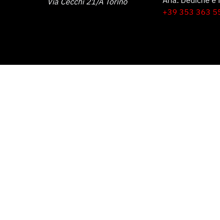
Aria. Dediche e 
Via Cecchi 21/A Torino
+39 353 363 5