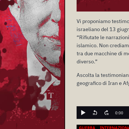
Vi proponiamo testimon
israeliano del 13 giugno
“Rifiutate le narrazio
islamico. Non crediamo
tra due macchine di mo
diverso.”
Ascolta la testimonian
geografico di Iran e Af
GUERRA
INTERNAZION