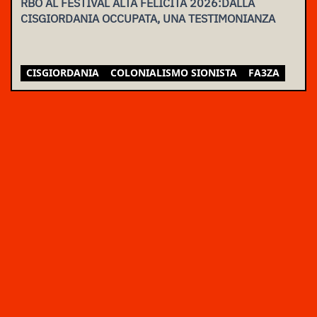
RBO AL FESTIVAL ALTA FELICITÀ 2026:DALLA
CISGIORDANIA OCCUPATA, UNA TESTIMONIANZA
CISGIORDANIA
COLONIALISMO SIONISTA
FA3ZA