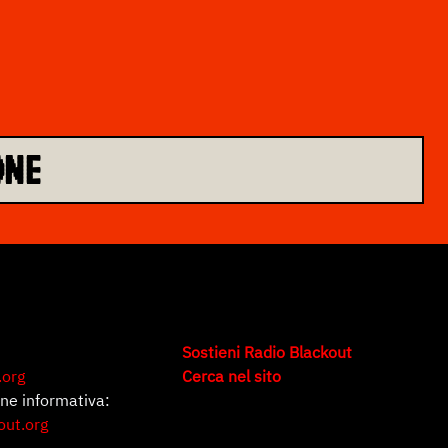
ONE
Sostieni Radio Blackout
.org
Cerca nel sito
one informativa:
out.org