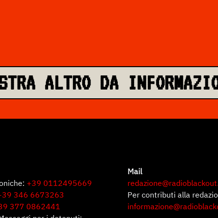
STRA ALTRO DA INFORMAZI
Mail
foniche:
+39 0112495669
redazione@radioblackout
+39 346 6673263
Per contributi alla redazi
39 377 0862441
informazione@radioblack